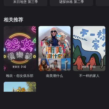
末日地堡 第三季
谜探休格 第二季
相关推荐
更新至【13】
更新至【10】
更新至【10】
晚吹 - 怨女俱乐部
南美潮什么
不一样的家人