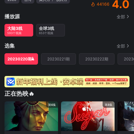
4.0
44166
播放源
全部
大陆3线
全球3线
593个视频
653个视频
选集
全部
20230220期
20230221期
20230222期
202
正在热映🔥
第6集
第8集