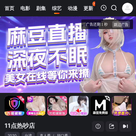
43
首页
电影
剧集
综艺
动漫
更新
热榜
APP
我的观影记录
11点热吵店
20230220期
清空
11点热吵店
2020
台湾
真人秀
/
脱口秀