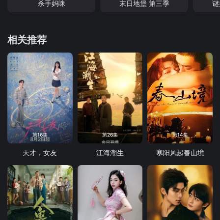
杀手妈咪
末日地堡 第三季
谜
相关推荐
第16集
第26集
第14集
天才，女友
江海潮生
寒阳风起春山境