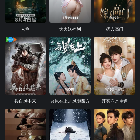
第10集
注册送8888
第10集
人鱼
天天送福利
嫁入高门
第36集已完结
第06集
第16集已完结
兵自风中来
吾凰在上之凤御四方
其实不是重逢