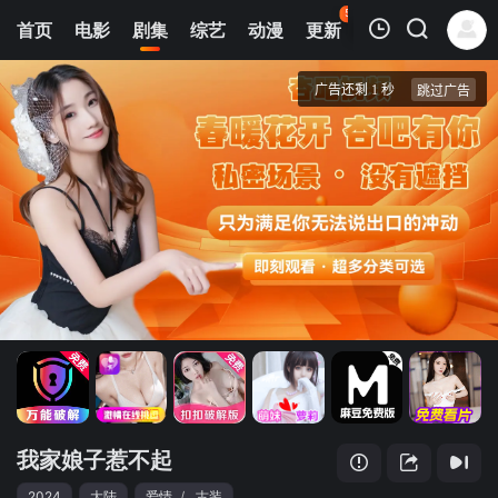
50
首页
电影
剧集
综艺
动漫
更新
热榜
APP
我的观影记录
我家娘子惹不起
1
清空
我家娘子惹不起
2024
大陆
爱情
/
古装