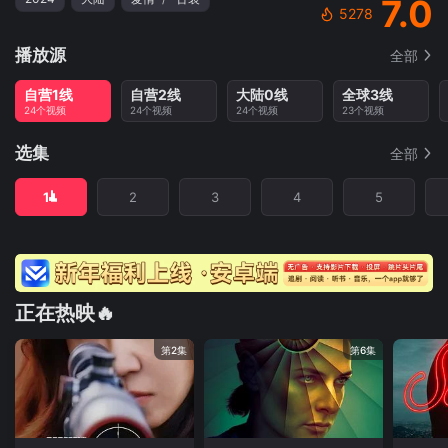
7.0
5278
播放源
全部
自营1线
自营2线
大陆0线
全球3线
24个视频
24个视频
24个视频
23个视频
选集
全部
1
2
3
4
5
正在热映🔥
第2集
第6集