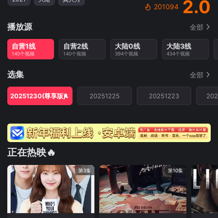
2.0
201094
播放源
全部
自营1线
自营2线
大陆0线
大陆3线
140个视频
140个视频
394个视频
434个视频
选集
全部
20251230(尊享版)
20251225
20251223
20
正在热映🔥
第3集
第10集