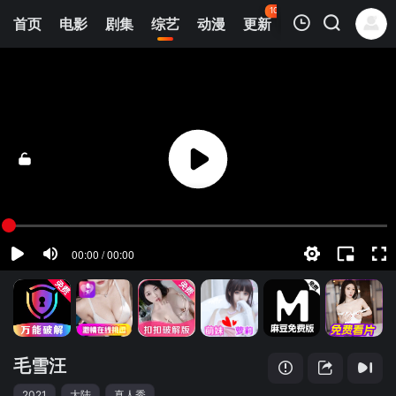
104
首页
电影
剧集
综艺
动漫
更新
热榜
APP
我的观影记录
毛雪汪
20251230(尊享版)
清空
毛雪汪
2021
大陆
真人秀