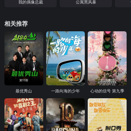
我的偶像总裁
公寓黑风暴
相关推荐
第11期
20260810
20260810
最优秀山
一路向海的少年
心动的信号 第九季