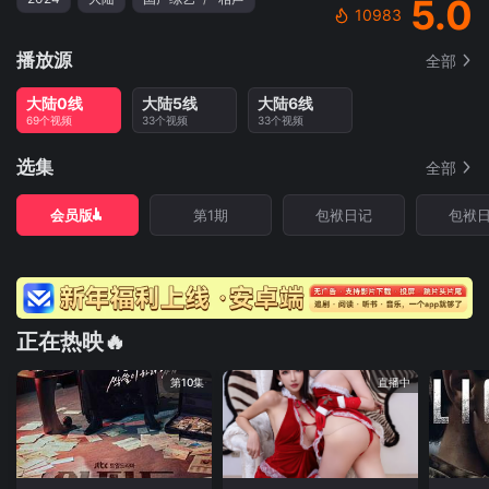
5.0
10983
播放源
全部
大陆0线
大陆5线
大陆6线
69个视频
33个视频
33个视频
选集
全部
会员版
第1期
包袱日记
包袱
正在热映🔥
第10集
直播中