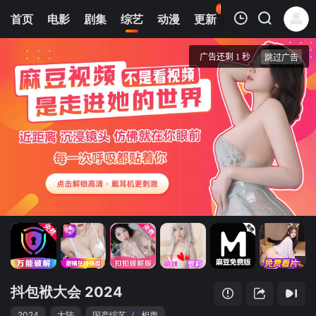
99
首页
电影
剧集
综艺
动漫
更新
热榜
APP
我的观影记录
抖包袱大会 2024
会员版
清空
抖包袱大会 2024
2024
大陆
国产综艺
/
相声