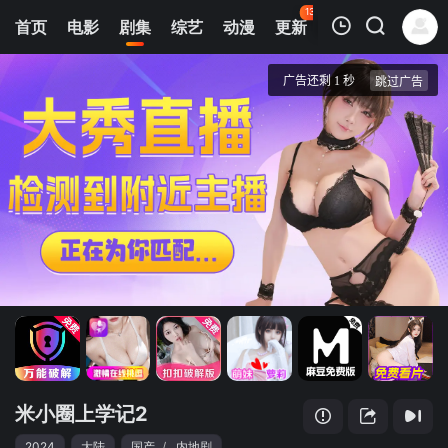
133
首页
电影
剧集
综艺
动漫
更新
热榜
APP
我的观影记录
米小圈上学记2
第1集
清空
米小圈上学记2
2024
大陆
国产
/
内地剧