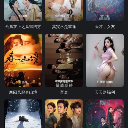
第06集
第16集已完结
第16集
吾凰在上之凤御四方
其实不是重逢
天才，女友
第14集
第12集
注册送8888
寒阳风起春山境
盲盒
天天送福利