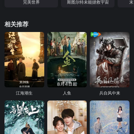
完美世界
斯图尔特未能拯救宇宙
末
相关推荐
第26集
第10集
第36集已完结
江海潮生
人鱼
兵自风中来