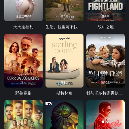
注册送8888
第6集
第2集
天天送福利
生活、拉里与不快乐的追求：一部美国史
战斗之地
正片
第8集
第10集
野兽赛跑
斯特林角
我与沃尔特家男孩的生活 第三季