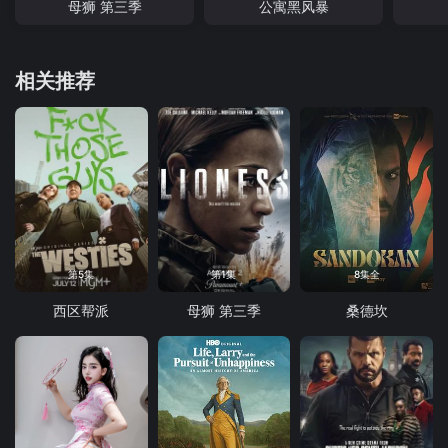
母狮 第三季
公寓黑风暴
相关推荐
第5集
第1集
8集全
西区帮派
母狮 第三季
桑德坎