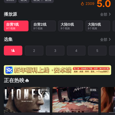
5.0
2309
播放源
全部
自营1线
自营2线
大陆0线
大陆5线
8个视频
8个视频
8个视频
8个视频
选集
全部
1
2
3
4
5
正在热映🔥
第1集
第9集