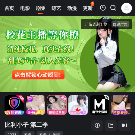
106
首页
电影
剧集
综艺
动漫
更新
热榜
APP
我的观影记录
比利小子 第二季
1
清空
比利小子 第二季
2023
欧美
欧美
/
剧情