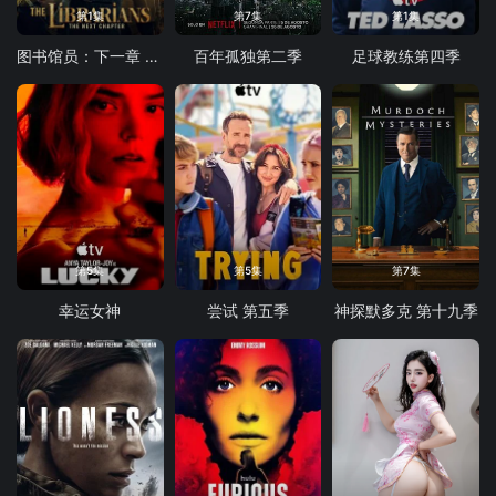
第1集
第7集
第1集
图书馆员：下一章 第二季
百年孤独第二季
足球教练第四季
第5集
第5集
第7集
幸运女神
尝试 第五季
神探默多克 第十九季