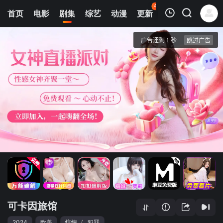
44
首页
电影
剧集
综艺
动漫
更新
热榜
APP
我的观影记录
可卡因旅馆
第01集
清空
可卡因旅馆
2024
欧美
惊悚
/
犯罪