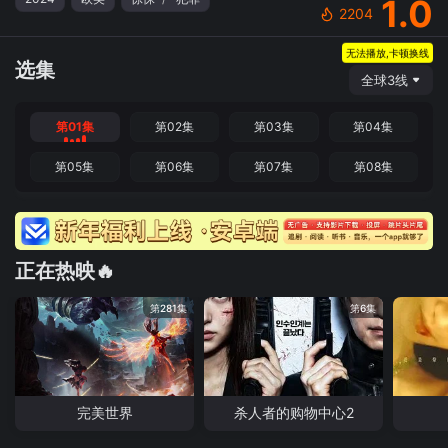
1.0
2204
无法播放,卡顿换线
选集
全球3线
第01集
第02集
第03集
第04集
第05集
第06集
第07集
第08集
正在热映🔥
第281集
第6集
完美世界
杀人者的购物中心2