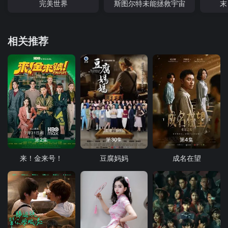
完美世界
斯图尔特未能拯救宇宙
末
相关推荐
第2集
第30集
第4集
来！金来号！
豆腐妈妈
成名在望