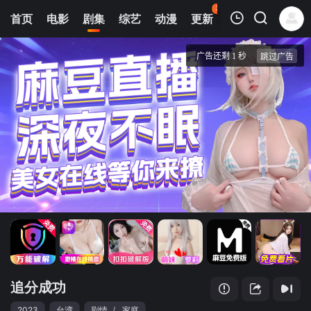
35
首页
电影
剧集
综艺
动漫
更新
热榜
APP
我的观影记录
追分成功
第01集
清空
追分成功
2023
台湾
剧情
/
家庭