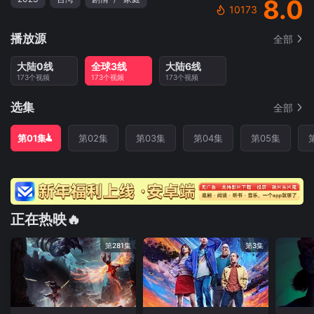
8.0
10173
播放源
全部
大陆0线
全球3线
大陆6线
173个视频
173个视频
173个视频
选集
全部
第01集
第02集
第03集
第04集
第05集
正在热映🔥
第281集
第3集