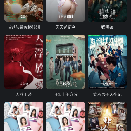
12集全
注册送8888
10集全
转过头帮你擦眼泪
天天送福利
聪明镇
14集全
24集全
12集全
人浮于爱
旧金山美容院
监所男子囚生记