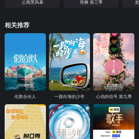
公寓黑风暴
母狮 第三季
龙
相关推荐
20260810
20260810
20260810
伦敦合伙人
一路向海的少年
心动的信号 第九季