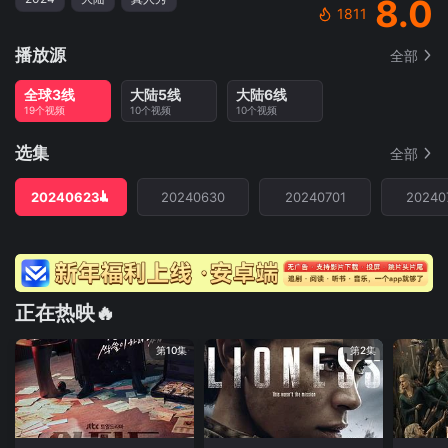
8.0
1811
播放源
全部
全球3线
大陆5线
大陆6线
19个视频
10个视频
10个视频
选集
全部
20240623
20240630
20240701
20240
正在热映🔥
第10集
第2集