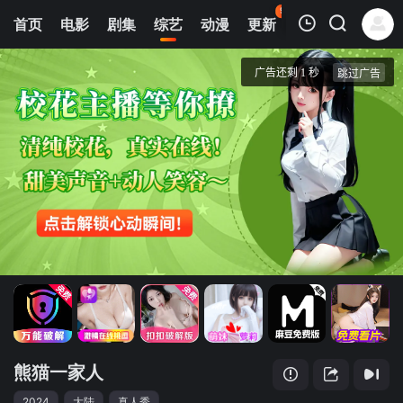
95
首页
电影
剧集
综艺
动漫
更新
热榜
APP
我的观影记录
熊猫一家人
20240623
清空
熊猫一家人
2024
大陆
真人秀