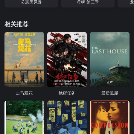
公寓黑风暴
母狮 第三季
龙
相关推荐
正片
正片
正片
走马观花
绝密任务
最后孤屋