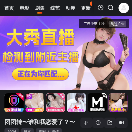
35
首页
电影
剧集
综艺
动漫
更新
热榜
APP
我的观影记录
团团转〜谁和我恋爱了？〜
第01集
清空
团团转〜谁和我恋爱了？〜
2024
日本
喜剧
/
爱情