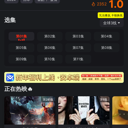
1.0
2352
无法播放,卡顿换线
选集
全球3线
第01集
第02集
第03集
第04集
第05集
第06集
第07集
第08集
第09集
第10集
第11集
正在热映🔥
第281集
第6集