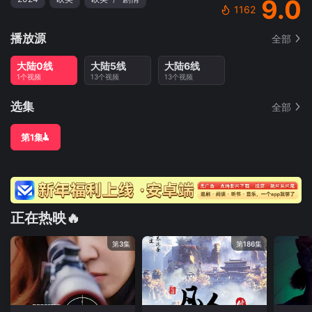
9.0
1162
播放源
全部
大陆0线
大陆5线
大陆6线
1个视频
13个视频
13个视频
选集
全部
第1集
正在热映🔥
第3集
第186集