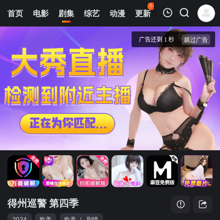
142
首页
电影
剧集
综艺
动漫
更新
热榜
APP
我的观影记录
得州巡警 第四季
第1集
清空
得州巡警 第四季
2024
欧美
欧美
/
剧情