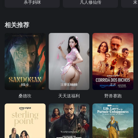
杀手妈咪
凡人修仙传
末
相关推荐
8集全
注册送8888
正片
桑德坎
天天送福利
野兽赛跑