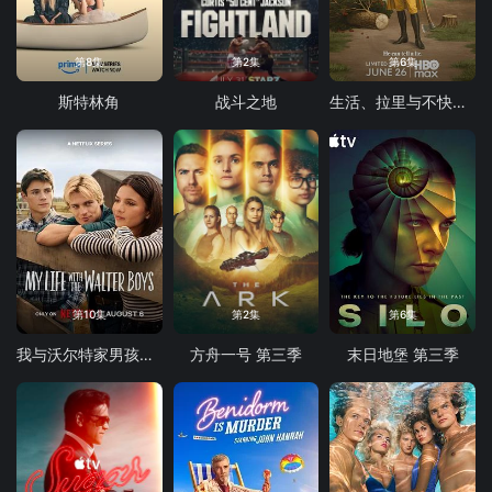
第8集
第2集
第6集
斯特林角
战斗之地
生活、拉里与不快乐的追求：一部美国史
第10集
第2集
第6集
我与沃尔特家男孩的生活 第三季
方舟一号 第三季
末日地堡 第三季