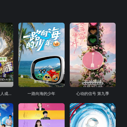
第1期加更
20260808
忙忙碌碌寻宝藏·双人成行季
一路向海的少年
心动的信号 第九季