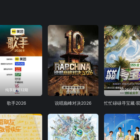
纯享版第12期
第7期中
20260808
歌手2026
说唱巅峰对决2026