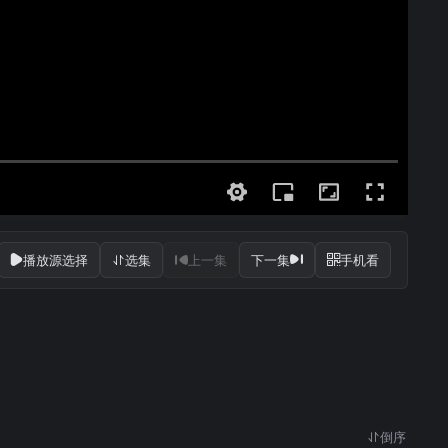
播放源选择
选集
上一集
下一集
手机看
倒序