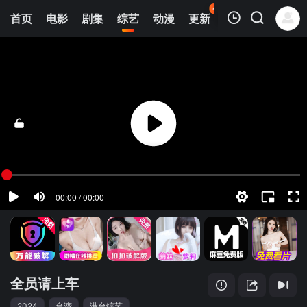
45
首页
电影
剧集
综艺
动漫
更新
热榜
APP
我的观影记录
全员请上车
20240107
清空
全员请上车
2024
台湾
港台综艺