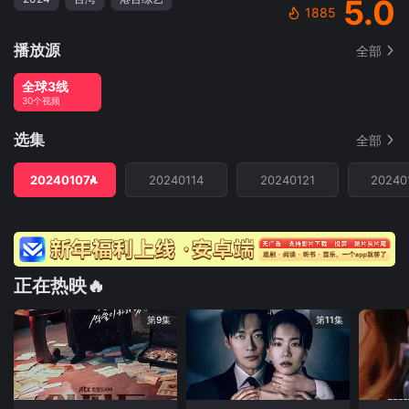
5.0
1885
播放源
全部
全球3线
30个视频
选集
全部
20240107
20240114
20240121
20240
正在热映🔥
第9集
第11集