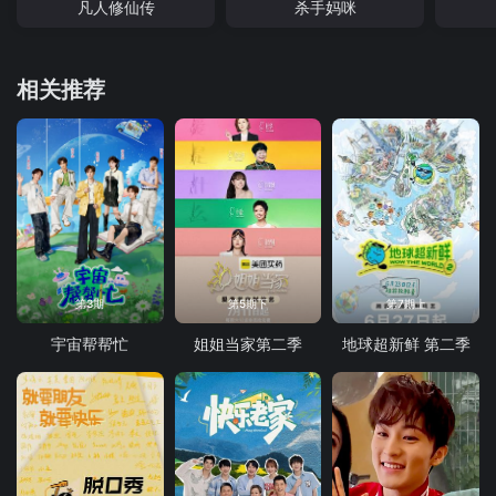
凡人修仙传
杀手妈咪
相关推荐
第3期
第5期下
第7期上
宇宙帮帮忙
姐姐当家第二季
地球超新鲜 第二季