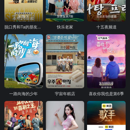
第7期下
加更版第7期
豆豆农场拍摄篇
脱口秀和Ta的朋友们 第三季
快乐老家
十五夜频道
第1期加更
第2期
第10期陪看
一路向海的少年
宇宙年糕店
喜欢你我也是第6季