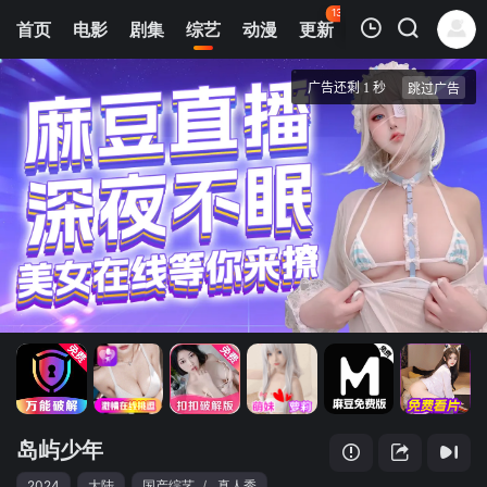
134
首页
电影
剧集
综艺
动漫
更新
热榜
APP
我的观影记录
岛屿少年
第1期
清空
岛屿少年
2024
大陆
国产综艺
/
真人秀