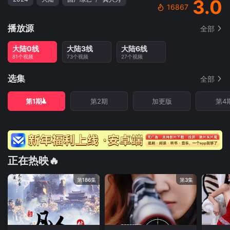
3.0
16867
播放源
全部
大陆0线
大陆3线
大陆6线
81个视频
73个视频
27个视频
选集
全部
第1期
第2期
加更版
第4
正在热映🔥
第186集
第3集