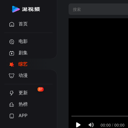
首页
电影
剧集
综艺
动漫
37
更新
热榜
APP