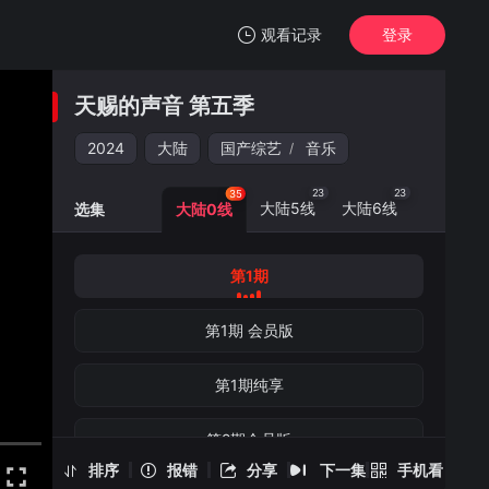
观看记录
登录
我的观影记录
天赐的声音 第五季
天赐的声音 第五季
第1期
2024
大陆
国产综艺
音乐
/
清空
23
23
35
大陆5线
大陆6线
选集
大陆0线
第1期
天赐的声音 第五季 -第1期
手机扫一扫继续看
第1期 会员版
第1期纯享
第2期会员版
排序
报错
分享
下一集
手机看