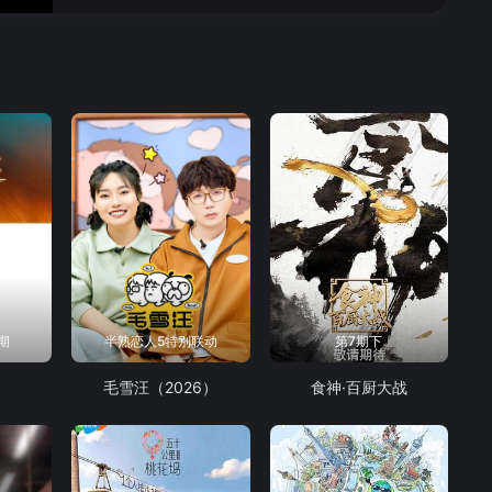
第2期
第2期纯享
第3期加更
第3期
第3期纯享
第4期
第4期纯享
期
半熟恋人5特别联动
第7期下
毛雪汪（2026）
食神·百厨大战
第4期加更
第5期