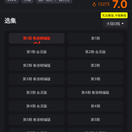
7.0
13275
无法播放,卡顿换线
选集
大陆0线
第1期 春游精编版
第1期
第1期 会员版
第2期 会员版
第2期 春游精编版
第2期
第3期 春游精编版
第3期
第3期 会员版
第4期 春游精编版
第4期 会员版
第4期
第5期 春游精编版
第5期