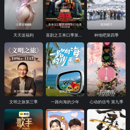
20240803 第12期 春游精编版
20240803 第12期
注册送8888
喜单3王越高光纯享打包看
第26期下
天天送福利
喜剧之王单口季第三季
种地吧第四季
第20260806期
超前加更
20260806
文明之旅第三季
一路向海的少年
心动的信号 第九季