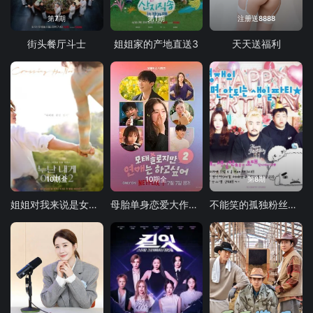
第7期
第1期
注册送8888
街头餐厅斗士
姐姐家的产地直送3
天天送福利
10期全
10期全
第8期
姐姐对我来说是女人2
母胎单身恋爱大作战2
不能笑的孤独粉丝见面会