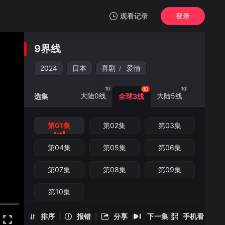
观看记录
登录
我的观影记录
9界线
9界线
第01集
2024
日本
喜剧
爱情
/
清空
10
10
10
10
大陆0线
大陆5线
大陆6线
选集
全球3线
第01集
第02集
第03集
9界线 -第01集
手机扫一扫继续看
第04集
第05集
第06集
第07集
第08集
第09集
第10集
排序
报错
分享
下一集
手机看