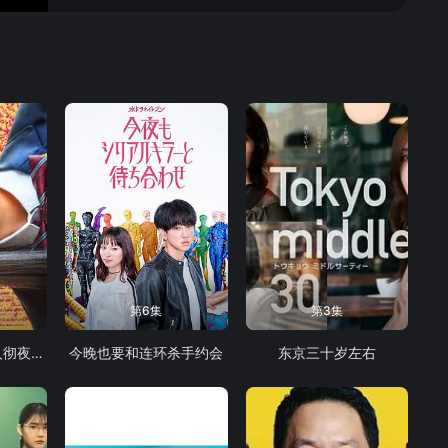
第6集
第3集
怪奇-伊藤润二令人彻夜难眠的奇异故事
今晚也要和连环杀手约会
东京三十岁左右