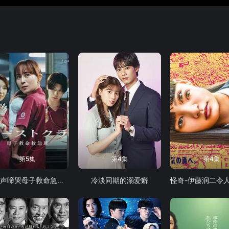
第5集
第4集
第4集
第一声啼哭母子救命急救班
冷淡同期的溺爱癖