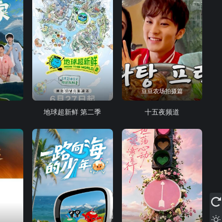
第7期上
豆豆农场拍摄篇
地球超新鲜 第二季
十五夜频道