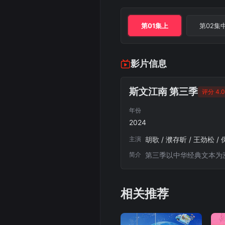
第01集上
第02集
影片信息
斯文江南 第三季
评分 4.0
年份
2024
主演
胡歌 / 濮存昕 / 王劲松 / 
简介
第三季以中华经典文本为
相关推荐