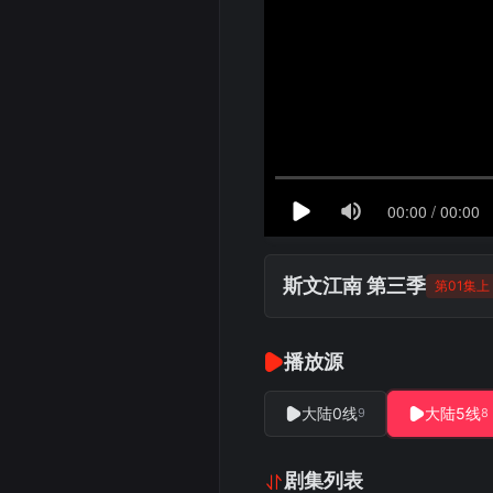
斯文江南 第三季
第01集上
播放源
大陆0线
大陆5线
9
8
剧集列表