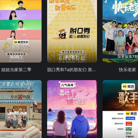
第5期下
第7期下
加更版第7期
姐姐当家第二季
脱口秀和Ta的朋友们 第三季
快乐老家