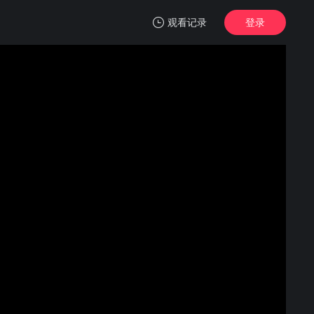
观看记录
登录
我的观影记录
斯文江南 第三季
第01集上
清空