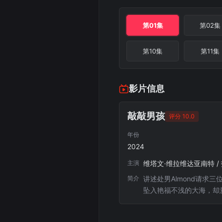
第01集
第02集
第10集
第11集
影片信息
敲敲男孩
评分 10.0
年份
2024
主演
维塔文·维拉维达亚南特 / 托萨提德·
简介
讲述处男Almond请求
坠入艳福不浅的大海，却意