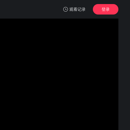
观看记录
登录
我的观影记录
敲敲男孩
第01集
清空