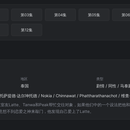
第03集
第04集
第05集
第0
第12集
地区
类型
泰国
剧情 / 同性 / 马泰
达尔坤托德 / Nokia / Chinnawat / Phattharathanachot / 维查·萨凡 /
三位室友Latte、Tanwa和Peak帮忙交往对象，如果他们中的一个设
想不到恋爱之神来敲门，他发现自己爱上了Latte。