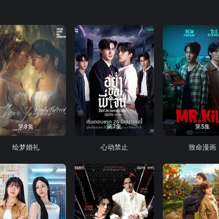
第8集
第7集
第5集
绘梦婚礼
心动禁止
致命漫画