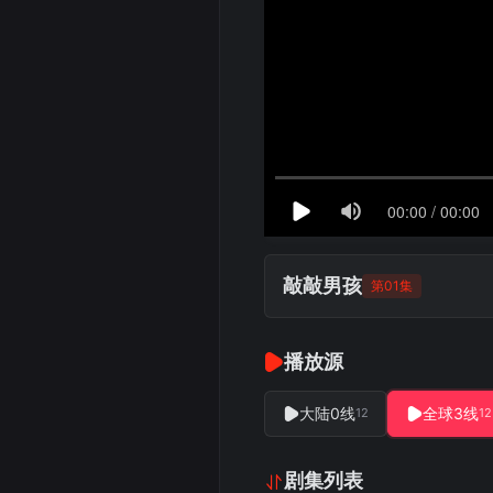
敲敲男孩
第01集
播放源
大陆0线
全球3线
12
12
剧集列表