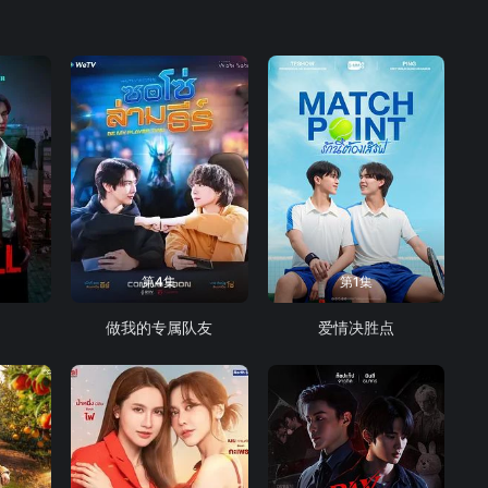
第4集
第1集
做我的专属队友
爱情决胜点