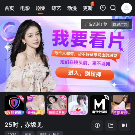
142
首页
电影
剧集
综艺
动漫
更新
热榜
APP
我的观影记录
25时，赤坂见
第01集
清空
25时，赤坂见
2024
日本
剧情
/
同性