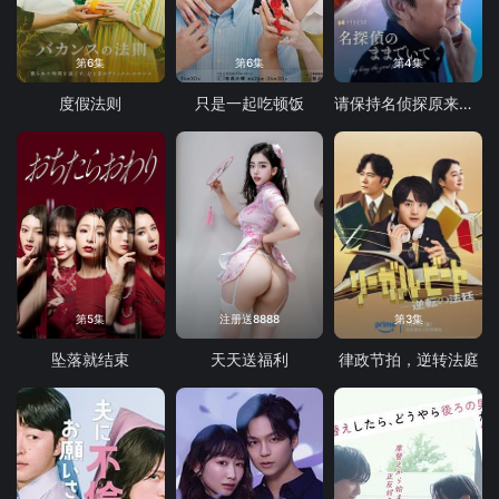
第6集
第6集
第4集
度假法则
只是一起吃顿饭
请保持名侦探原来的样子
第5集
注册送8888
第3集
坠落就结束
天天送福利
律政节拍，逆转法庭