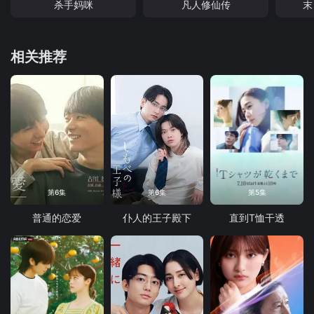
杀手妈咪
凡人修仙传
末
相关推荐
第6集
第6集
第5集
普通的恋爱
仆人的王子殿下
直到T恤干透