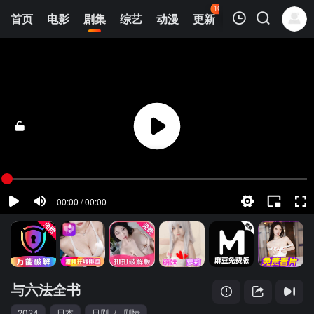
102
首页
电影
剧集
综艺
动漫
更新
热榜
APP
我的观影记录
JK与六法全书
第01集
清空
与六法全书
2024
日本
日剧
/
剧情