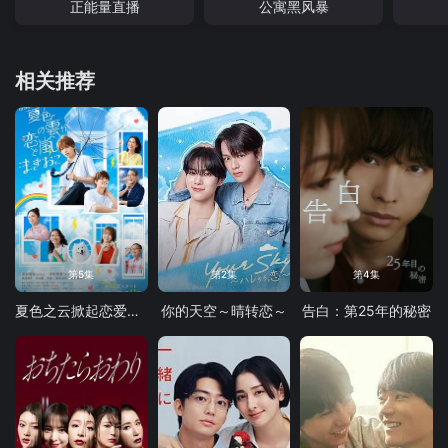
正能量直播
公寓黑风暴
相关推荐
第5集
第2集
第4集
夏色之云掀起恋爱与风暴
你的天空～晴转恋～
告白：第25年的秘密