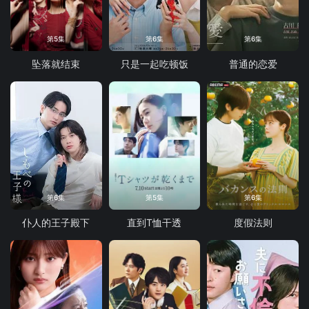
第5集
第6集
第6集
坠落就结束
只是一起吃顿饭
普通的恋爱
第6集
第5集
第6集
仆人的王子殿下
直到T恤干透
度假法则