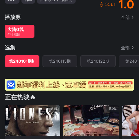
1.0
5561
播放源
全部
大陆0线
41个视频
选集
全部
第240101期
第240115期
第240122期
第240
正在热映🔥
第1集
第9集