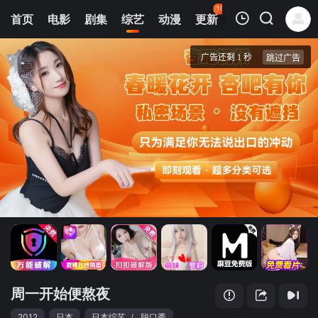
106
首页
电影
剧集
综艺
动漫
更新
热榜
APP
我的观影记录
周一开始便熬夜
第240101期
清空
周一开始便熬夜
2012
日本
日本综艺
/
脱口秀