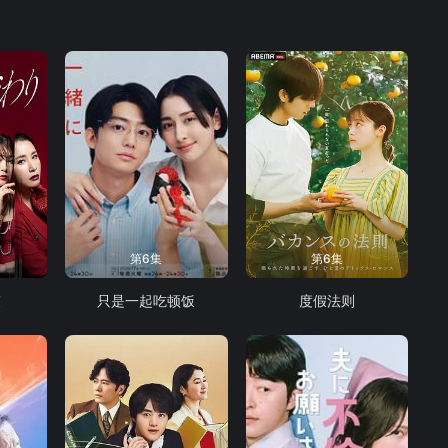
第6集
第6集
束
只是一起吃顿饭
度假法则