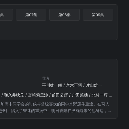
6集
第07集
第08集
第09集
导演
平川雄一朗 / 宫木正悟 / 片山雄一
广濑爱丽丝 / 真荣田乡敦 / 坂东龙汰 / 长滨祢留 / 纲启永 / 夏子 / 中田青渚 / 中泽元纪 / 清乃あさ姫 / 和久井映见 / 宫崎莉里沙 / 前田公辉 / 户田菜穗 / 北村一辉 / 佐藤景瑚
香参加高中同学会的时候与曾经喜欢的同学水野遥斗重逢。在两人
的悲剧，陷入了昏迷的重病中。明日香陪在没有醒来的他身边，想