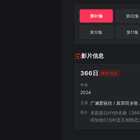
第01集
第02集
第10集
第11集
影片信息
366日
评分 10.0
年份
2024
主演
简介
本剧是以HY的名曲《3
得知他们当时是互相暗恋
起了那些已经遗忘的遥斗