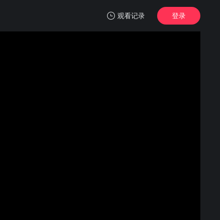
观看记录
登录
我的观影记录
366日
第01集
清空