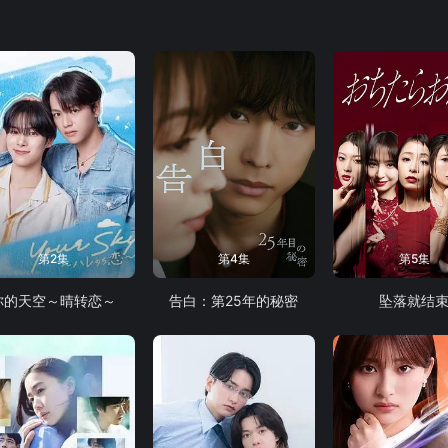
第2集
第4集
第5集
你的天空～晴转恋～
告白：第25年的秘密
坠落就结