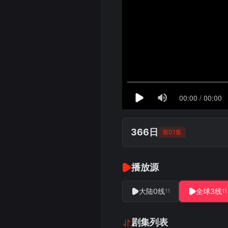
366日
第01集
播放源
大陆0线
全球3线
11
11
剧集列表