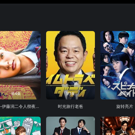
第4集
第1集
第6集
怪奇-伊藤润二令人彻夜难眠的奇异故事
时光旅行老爸
旋转亮片