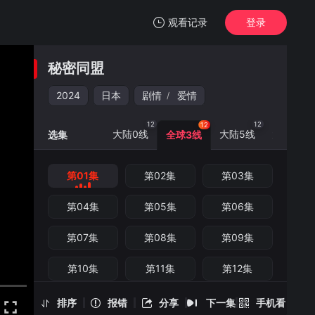
观看记录
登录
我的观影记录
秘密同盟
秘密同盟
第01集
2024
日本
剧情
爱情
/
清空
12
12
12
12
大陆0线
大陆5线
大陆6线
选集
全球3线
第01集
第02集
第03集
秘密同盟 -第01集
手机扫一扫继续看
第04集
第05集
第06集
第07集
第08集
第09集
第10集
第11集
第12集
排序
报错
分享
下一集
手机看