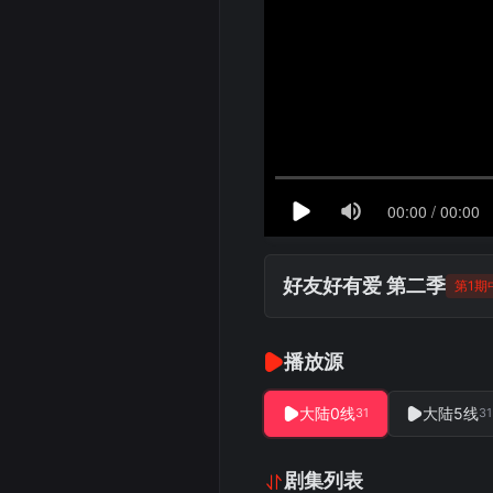
好友好有爱 第二季
第1期
播放源
大陆0线
大陆5线
31
31
剧集列表