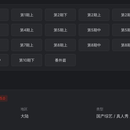
第1期上
第2期下
第2期上
第2
第4期上
第5期上
第5期中
第5
第7期上
第8期上
第8期中
第8
中
第10期下
番外篇
5.0
地区
类型
大陆
国产综艺 / 真人秀