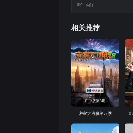
简介
内详
相关推荐
Plus版第3期
密室大逃脱第八季
喜