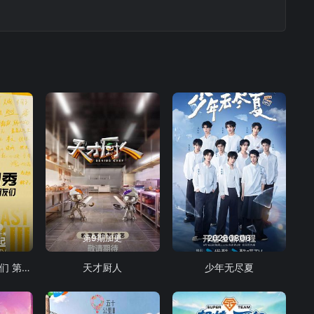
第9期加更
20260806
脱口秀和Ta的朋友们 第三季
天才厨人
少年无尽夏