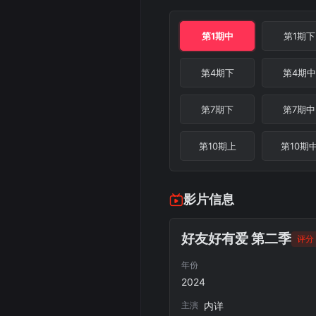
第1期中
第1期下
第4期下
第4期中
第7期下
第7期中
第10期上
第10期
影片信息
好友好有爱 第二季
评分 
年份
2024
主演
内详