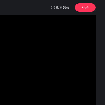
观看记录
登录
我的观影记录
好友好有爱 第二季
第1期中
清空