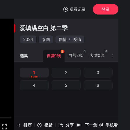
观看记录
登录
我的观影记录
爱填满空白 第二季
爱填满空白 第二季
1
2024
泰国
剧情
爱情
/
清空
6
6
6
6
自营2线
大陆0线
大陆5线
选集
自营1线
1
2
3
爱填满空白 第二季 -1
手机扫一扫继续看
4
5
6
排序
报错
分享
下一集
手机看