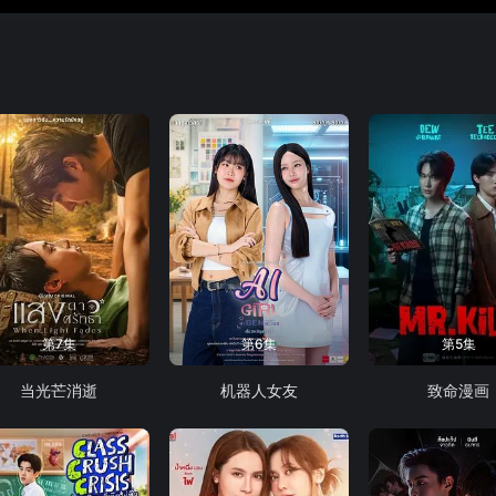
第7集
第6集
第5集
当光芒消逝
机器人女友
致命漫画