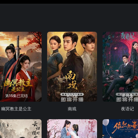
第15集已完结
第13集
第16集
幽冥教主是公主
南戏
夜语记