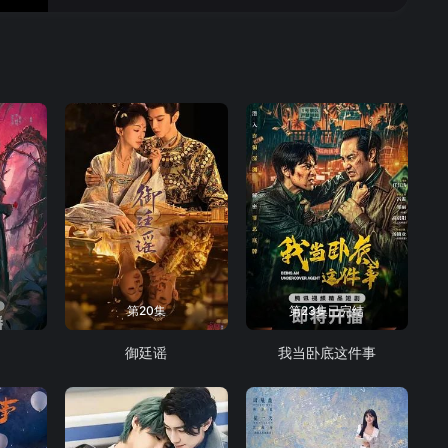
16
第20集
第23集已完结
御廷谣
我当卧底这件事