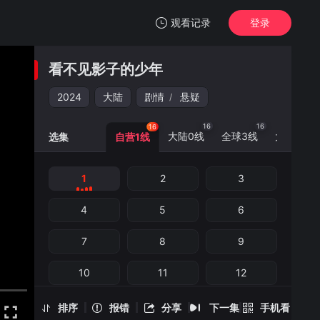
观看记录
登录
我的观影记录
看不见影子的少年
看不见影子的少年
1
2024
大陆
剧情
悬疑
/
清空
16
16
16
16
大陆0线
全球3线
大陆5线
选集
自营1线
1
2
3
看不见影子的少年 -1
手机扫一扫继续看
4
5
6
7
8
9
10
11
12
13
14
15
排序
报错
分享
下一集
手机看