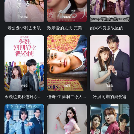
第5集
第6集
第9集
老公要求我去出轨
致亲爱的丈夫 完美妻子的谎言
如果不良激战区的四天王转生成了偶像团体
第6集
第5集
第5集
今晚也要和连环杀手约会
怪奇-伊藤润二令人彻夜难眠的奇异故事
冷淡同期的溺爱癖