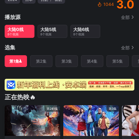
3.0
1044
播放源
全部
大陆0线
大陆5线
大陆6线
8个视频
8个视频
8个视频
选集
全部
第1集
第2集
第3集
第4集
第5集
正在热映🔥
第281集
第3集