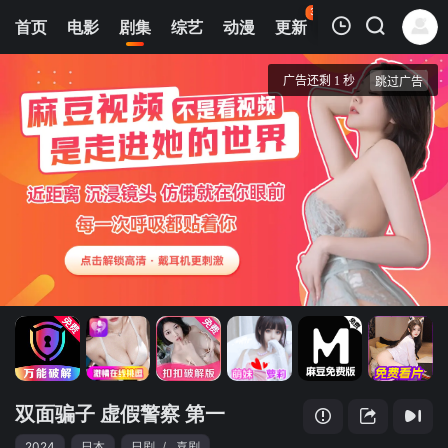
35
首页
电影
剧集
综艺
动漫
更新
热榜
APP
我的观影记录
双面骗子 虚假警察 第一季
第1集
清空
双面骗子 虚假警察 第一
2024
日本
日剧
/
喜剧