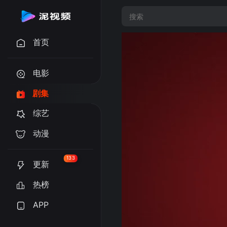
首页
电影
剧集
综艺
动漫
133
更新
热榜
APP