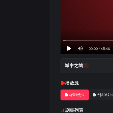
城中之城
1
播放源
自营1线
大陆0线
40
40
剧集列表