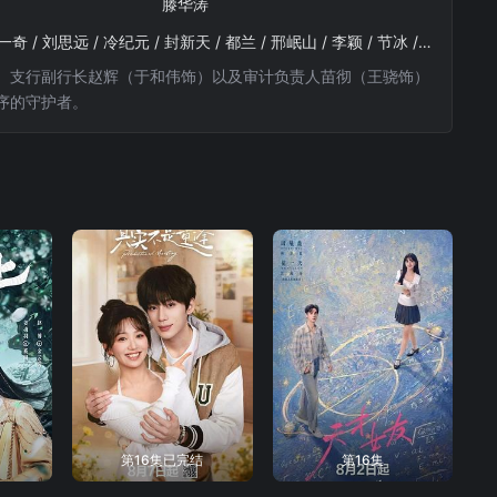
滕华涛
白宇帆 / 于和伟 / 夏梦 / 隆妮 / 王骁 / 冯嘉怡 / 王劲松 / 杨子姗 / 陈瑾 / 涂松岩 / 章申 / 张建亚 / 姚一奇 / 刘思远 / 冷纪元 / 封新天 / 都兰 / 邢岷山 / 李颖 / 节冰 / 李洪涛 / 顾宇峰 / 虞金泽 / 董晴 / 高蓓蓓 / 徐风 / 曲高位 / 韦奕波 / 邓钢 / 张衣 / 彭赛 / 杨雨婷 / 傅震华 / 文静 / 严永瑄 / 许国栋 / 姚卓君
、支行副行长赵辉（于和伟饰）以及审计负责人苗彻（王骁饰）
序的守护者。
第16集已完结
第16集