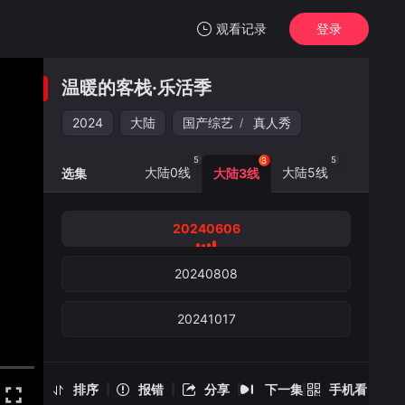
观看记录
登录
我的观影记录
温暖的客栈·乐活季
温暖的客栈·乐活季
20240606
2024
大陆
国产综艺
真人秀
/
清空
5
5
5
3
大陆0线
大陆5线
大陆6线
选集
大陆3线
20240606
温暖的客栈·乐活季 -20240606
手机扫一扫继续看
20240808
20241017
排序
报错
分享
下一集
手机看