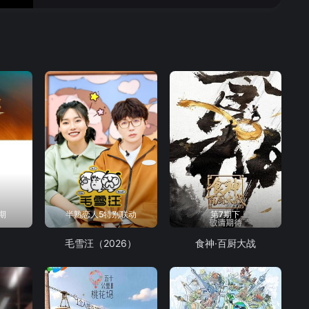
期
半熟恋人5特别联动
第7期下
毛雪汪（2026）
食神·百厨大战