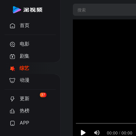
首页
电影
剧集
综艺
动漫
37
更新
热榜
APP