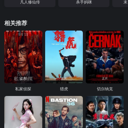
凡人修仙传
杀手妈咪
末
相关推荐
正片
正片
正片
私家侦探
猎虎
切尔纳克