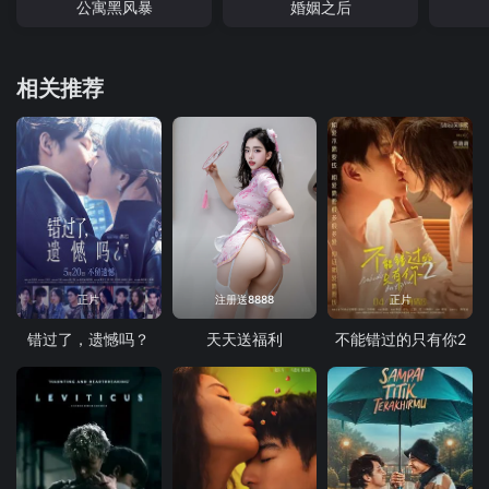
公寓黑风暴
婚姻之后
相关推荐
正片
注册送8888
正片
错过了，遗憾吗？
天天送福利
不能错过的只有你2