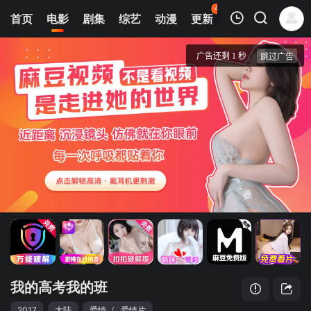
44
首页
电影
剧集
综艺
动漫
更新
热榜
APP
我的观影记录
我的高考我的班
正片
清空
我的高考我的班
2017
大陆
爱情
/
爱情片