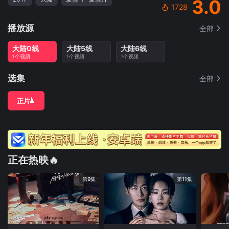
3.0
1728
播放源
全部
大陆0线
大陆5线
大陆6线
1个视频
1个视频
1个视频
选集
全部
正片
正在热映🔥
第9集
第11集