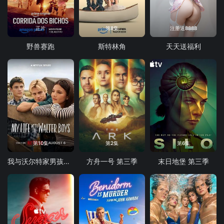
正片
第8集
注册送8888
野兽赛跑
斯特林角
天天送福利
第10集
第2集
第6集
我与沃尔特家男孩的生活 第三季
方舟一号 第三季
末日地堡 第三季