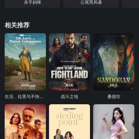
杀手妈咪
公寓黑风暴
相关推荐
第6集
第2集
8集全
生活、拉里与不快乐的追求：一部美国史
战斗之地
桑德坎