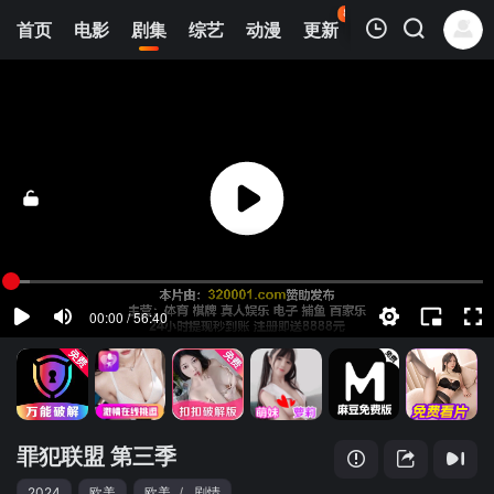
88
首页
电影
剧集
综艺
动漫
更新
热榜
APP
我的观影记录
罪犯联盟 第三季
第01集
清空
罪犯联盟 第三季
2024
欧美
欧美
/
剧情