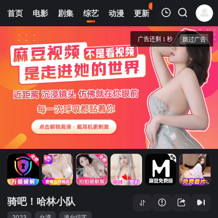
37
首页
电影
剧集
综艺
动漫
更新
热榜
APP
我的观影记录
骑吧！哈林小队
第01期
清空
骑吧！哈林小队
2023
台湾
港台综艺