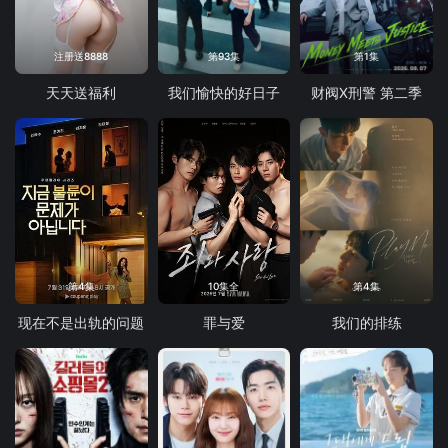
注册送8888
第93集
第1集
天天送福利
我们愉快的好日子
财阀X刑警 第二季
第4集
10集全
第4集
现在不是出轨的问题
罪与爱
我们的排练