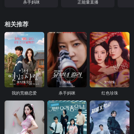
杀手妈咪
正能量直播
相关推荐
第12集完结
第3集
第102集
我的荒糖恋爱
杀手妈咪
红色珍珠