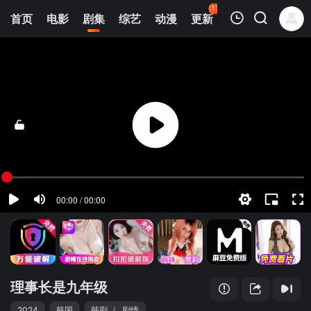
136
首页
电影
剧集
综艺
动漫
更新
热榜
APP
我的观影记录
理事长是九年级
第01集
清空
理事长是九年级
2024
韩国
韩剧
/
剧情