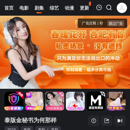
22
首页
电影
剧集
综艺
动漫
更新
热榜
APP
我的观影记录
泰版金秘书为何那样
第1集
清空
泰版金秘书为何那样
2024
泰国
泰剧
/
喜剧