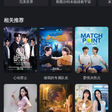
完美世界
斯图尔特未能拯救宇宙
末
相关推荐
第7集
第4集
第1集
心动禁止
做我的专属队友
爱情决胜点