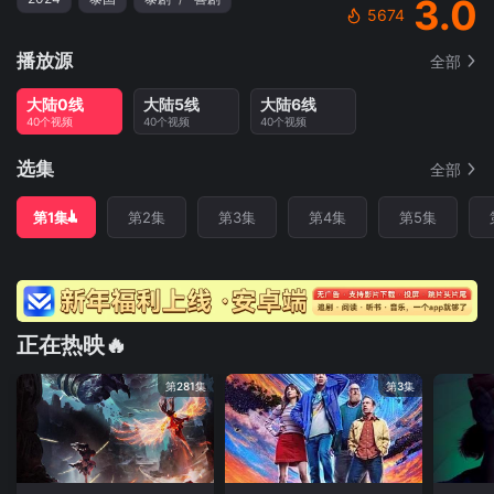
3.0
5674
播放源
全部
大陆0线
大陆5线
大陆6线
40个视频
40个视频
40个视频
选集
全部
第1集
第2集
第3集
第4集
第5集
正在热映🔥
第281集
第3集