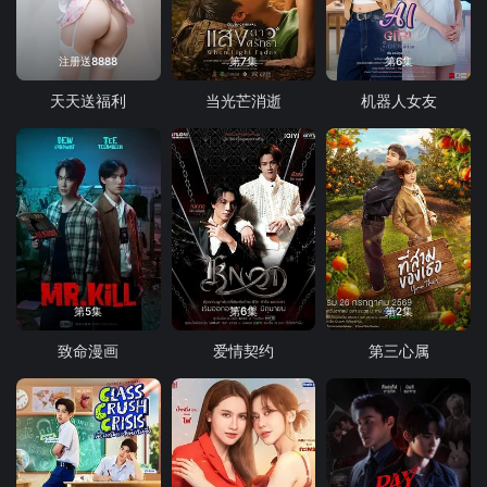
注册送8888
第7集
第6集
天天送福利
当光芒消逝
机器人女友
第5集
第6集
第2集
致命漫画
爱情契约
第三心属