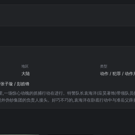
地区
类型
大陆
动作 / 犯罪 / 动作
/ 张子璇 / 彭皓锋
里,一场惊心动魄的抓捕行动在进行。特警队长袁海洋(应昊著饰)带领队
与境外伪钞集团的负责人接头。好巧不巧的,袁海洋在卧底行动中与准岳父薛
对互相看不对眼的准翁媚开始并肩作战,一场充满未知数的丛林追捕战由此拉开序