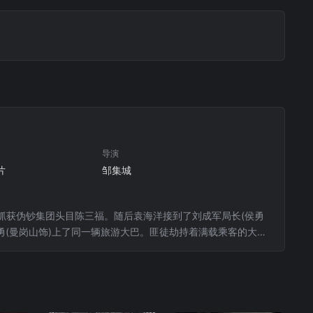
导演
片
邹集城
员抓获伪钞集团头目陈三福。随后袁海洋接到了刘成军局长(侯勇
勇(曼岗山饰)上了同一辆旅游大巴。匪徒劫持着满载乘客的大巴
幕.......