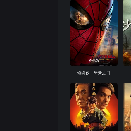
抢先版
蜘蛛侠：崭新之日