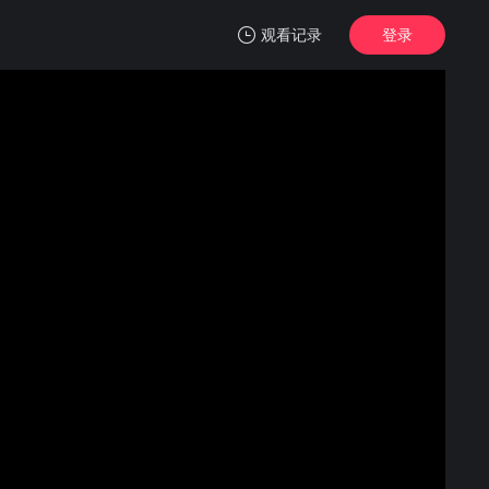
观看记录
登录
我的观影记录
丛林追击
正片
清空