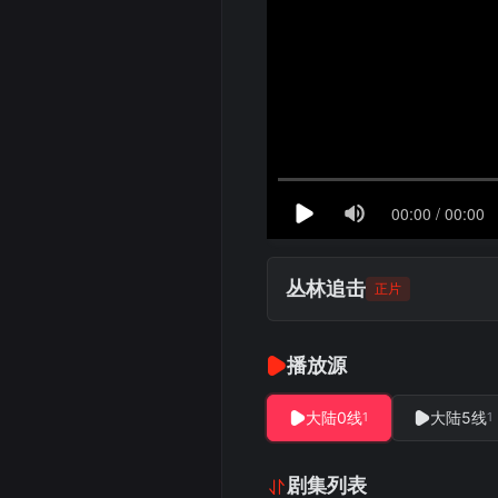
丛林追击
正片
播放源
大陆0线
大陆5线
1
1
剧集列表