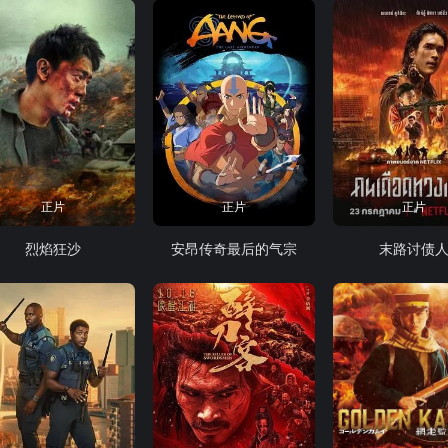
正片
正片
正片
烈焰狂沙
安昂传奇最后的气宗
末路讨债