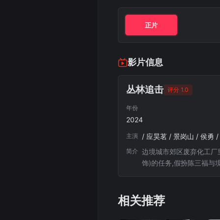
正片
影片信息
丛林追击
评分 1.0
年份
2024
主演
/ 应昊茗 / 景岗山 / 侯勇 
简介
边境城市郊区废弃化工厂
饰)的任务,假扮陈三福
车一头扎入了丛林深处。这
相关推荐