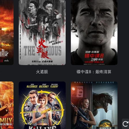
正片
正片
人
火遮眼
碟中谍8：最终清算