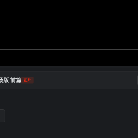
场版 前篇
正片