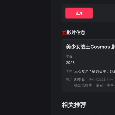
正片
影片信息
美少女战士Cosmos 
年份
2023
主演
简介
劇場版「美少女戦士セーラ
橋知也脚本：筆安一幸キ
ン、スタジオディーンC
相关推荐