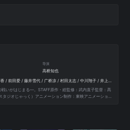
导演
高桥知也
三石琴乃 / 福圆美里 / 野岛健儿 / 金元寿子 / 佐藤利奈 / 小清水亚美 / 伊藤静 / 皆川纯子 / 大原沙耶香 / 前田爱 / 藤井雪代 / 广桥凉 / 村田太志 / 中川翔子 / 井上麻里奈 / 早见沙织 / 佐仓绫音 / 小泉濑奈 / 村濑步 / 日笠阳子 / 伊濑茉莉也 / 工藤晴香 / 三上枝织 / 伊藤加奈惠 / 水泽史绘 / 小松由佳 / 水树奈奈 / 林原惠美
の戦いがはじまる―。STAFF原作・総監修：武内直子監督：髙
スタジオじゃっく）アニメーション制作：東映アニメーショ
皆川純子、大原さやか、前田愛、藤井ゆきよ、野島健児ほか