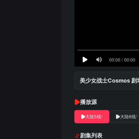
美少女战士Cosmos 剧
播放源
大陆5线
大陆6线
1
1
剧集列表