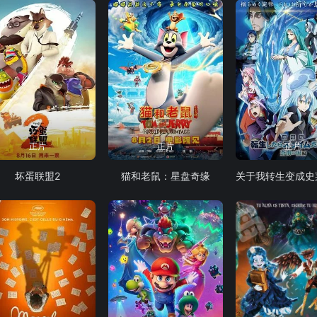
正片
正片
正片
坏蛋联盟2
猫和老鼠：星盘奇缘