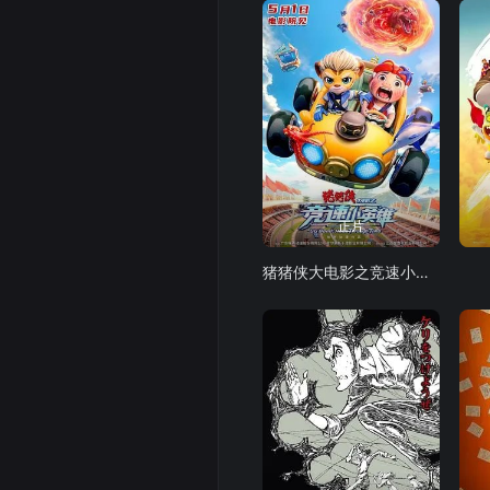
正片
猪猪侠大电影之竞速小英雄