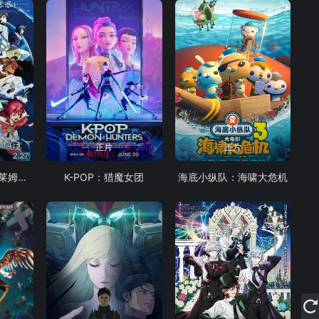
正片
正片
关于我转生变成史莱姆这档事苍海之泪篇-劇場版
K-POP：猎魔女团
海底小纵队：海啸大危机