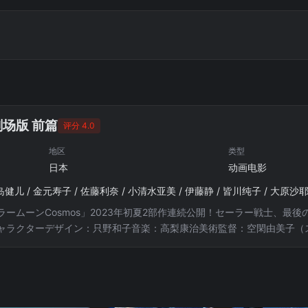
剧场版 前篇
评分 4.0
地区
类型
日本
动画电影
ームーンCosmos」2023年初夏2部作連続公開！セーラー戦士、最後
ャラクターデザイン：只野和子音楽：高梨康治美術監督：空閑由美子（
AST三石琴乃、金元寿子、佐藤利奈、小清水亜美、伊藤静、福圓美里、