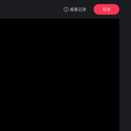
观看记录
登录
我的观影记录
美少女战士Cosmos 剧场版 前篇
正片
清空