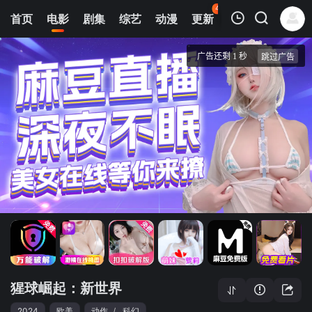
44
首页
电影
剧集
综艺
动漫
更新
热榜
APP
我的观影记录
猩球崛起：新世界
4K独家首发
清空
猩球崛起：新世界
2024
欧美
动作
/
科幻