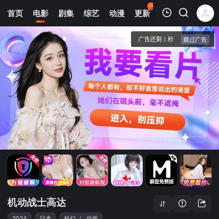
101
首页
电影
剧集
综艺
动漫
更新
热榜
APP
我的观影记录
机动战士高达SEED FREEDOM
正片
清空
机动战士高达
2024
日本
科幻
/
动画