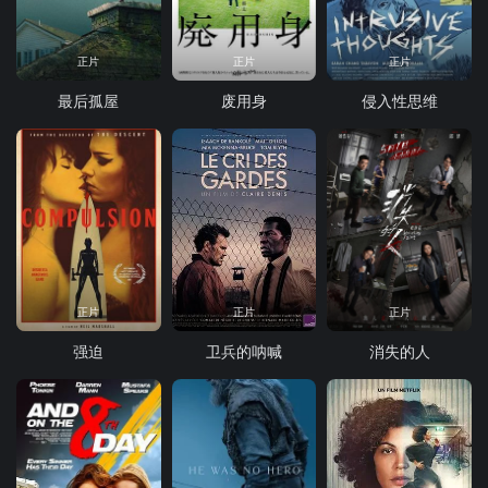
正片
正片
正片
最后孤屋
废用身
侵入性思维
正片
正片
正片
强迫
卫兵的呐喊
消失的人