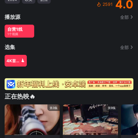
4.0
2591
播放源
全部
自营1线
1个视频
选集
全部
4K首家独播
正在热映🔥
第3集
第9集