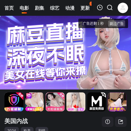
78
首页
电影
剧集
综艺
动漫
更新
热榜
APP
我的观影记录
美国内战
4K首家独播
清空
美国内战
2024
欧美
剧情