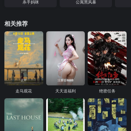
杀手妈咪
公寓黑风暴
相关推荐
正片
注册送8888
正片
走马观花
天天送福利
绝密任务