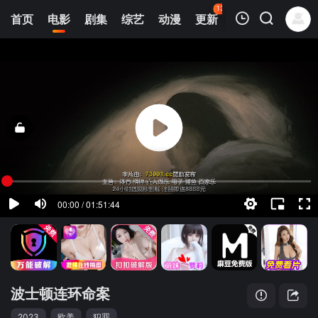
137
首页
电影
剧集
综艺
动漫
更新
热榜
APP
我的观影记录
波士顿连环命案
正片
清空
波士顿连环命案
2023
欧美
犯罪