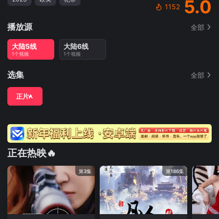
5.0
1152
播放源
全部
大陆5线
大陆6线
1个视频
1个视频
选集
全部
正片
正在热映🔥
第3集
第186集