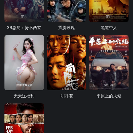
正片
正片
正片
36总局：势不两立
霹雳玫瑰
黑道中人
注册送8888
正片
第18期
天天送福利
向阳·花
平原上的火焰