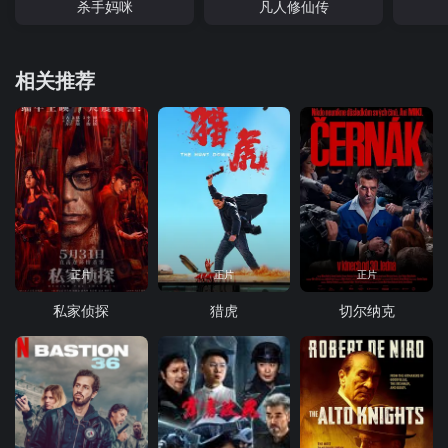
杀手妈咪
凡人修仙传
相关推荐
正片
正片
正片
私家侦探
猎虎
切尔纳克