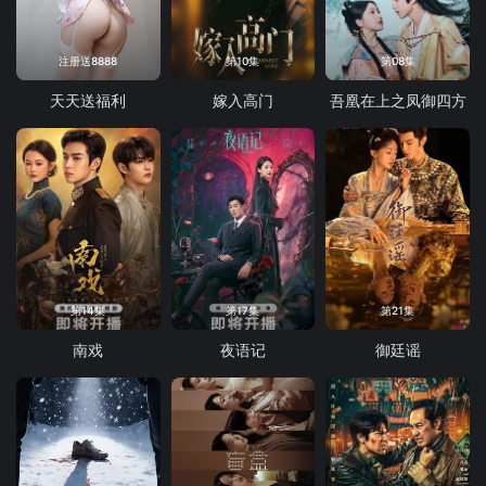
注册送8888
第10集
第08集
天天送福利
嫁入高门
吾凰在上之凤御四方
第14集
第17集
第21集
南戏
夜语记
御廷谣