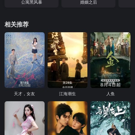
公寓黑风暴
婚姻之后
相关推荐
第18集
第28集
第11集
天才，女友
江海潮生
人鱼