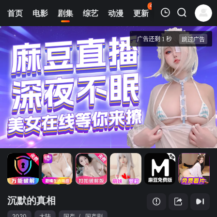
44
首页
电影
剧集
综艺
动漫
更新
热榜
APP
我的观影记录
沉默的真相
第01集
清空
沉默的真相
2020
大陆
国产
/
国产剧