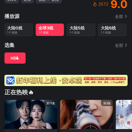
9.0
2572
播放源
全部
大陆0线
全球3线
大陆5线
大陆6线
1个视频
1个视频
1个视频
1个视频
选集
全部
HD
正在热映🔥
第11集
第3集