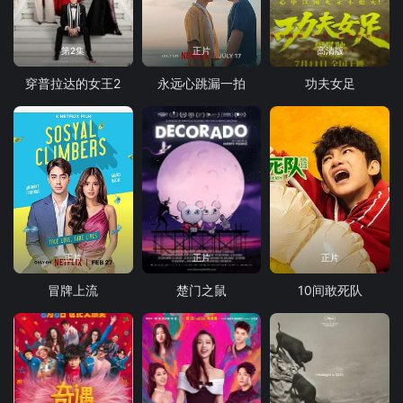
第2集
正片
高清版
穿普拉达的女王2
永远心跳漏一拍
功夫女足
正片
正片
正片
冒牌上流
楚门之鼠
10间敢死队