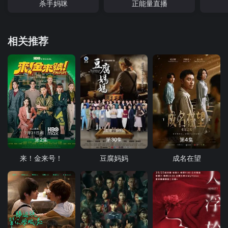
杀手妈咪
正能量直播
相关推荐
第2集
第30集
第4集
来！金来号！
豆腐妈妈
成名在望