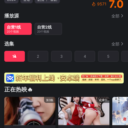
7.0
9571
播放源
全部
自营1线
自营2线
20个视频
20个视频
选集
全部
1
2
3
4
5
正在热映🔥
第3集
直播中