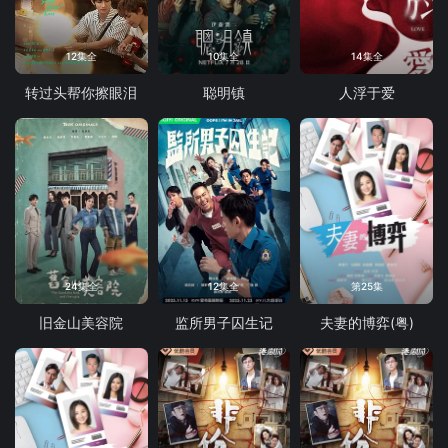
12集全
10集全
14集全
转过头帮你擦眼泪
聪明镇
人浮于爱
24集全
12集全
第25集
旧金山美容院
监所男子囚生记
夫妻的博弈(粤)