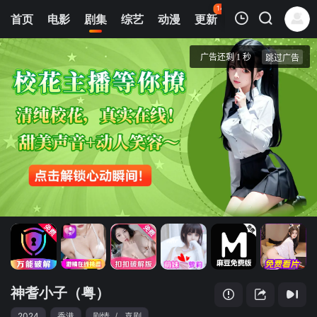
141
首页
电影
剧集
综艺
动漫
更新
热榜
APP
我的观影记录
神耆小子（粤）
1
清空
神耆小子（粤）
2024
香港
剧情
/
喜剧