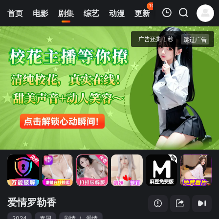
107
首页
电影
剧集
综艺
动漫
更新
热榜
APP
我的观影记录
爱情罗勒香
第01集
清空
爱情罗勒香
2024
泰国
剧情
/
爱情