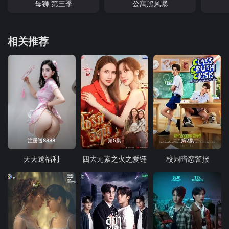
母狮 第三季
公寓黑风暴
相关推荐
注册送8888
第5集
第2集
天天送福利
四大元素之火之爱链
校园暗恋警报