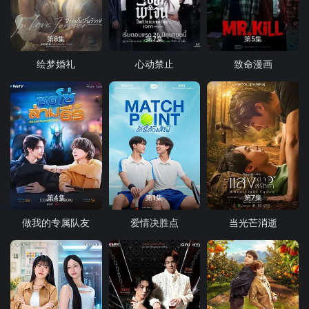
第8集
第7集
第5集
绘梦婚礼
心动禁止
致命漫画
第4集
第1集
第7集
做我的专属队友
爱情决胜点
当光芒消逝