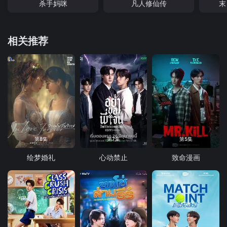
杀手妈咪
凡人修仙传
末
相关推荐
第8集
第7集
第5集
绘梦婚礼
心动禁止
致命漫画